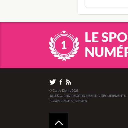
LE SP
NUMÉR
© Carpe Diem , 2026
18 U.S.C. 2257 RECORD-KEEPING REQUIREMENTS
COMPLIANCE STATEMENT