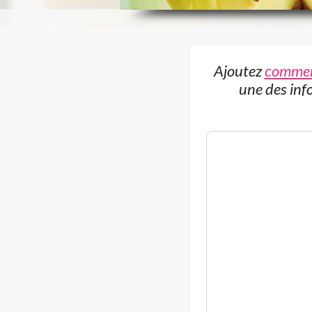
Ajoutez
commer
une des inf